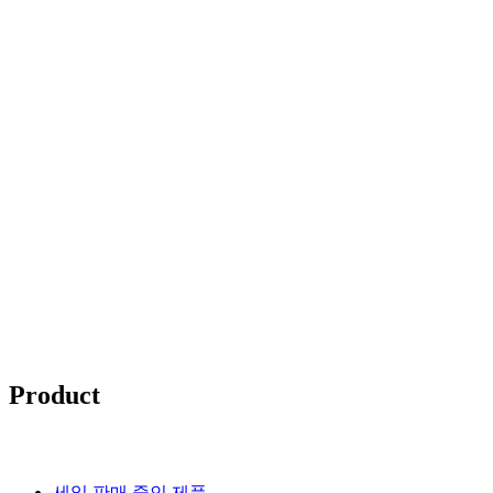
브라질 그린
프로폴리스
선야타 (sunyata), 왁스그린 (wax green)
브라질산 그린 프로폴리스 원액
스프레이 판매
Brazilian Green Propolis
Product
세일
판매 중인 제품